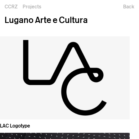
CCRZ
Projects
Back
Lugano Arte e Cultura
LAC Logotype